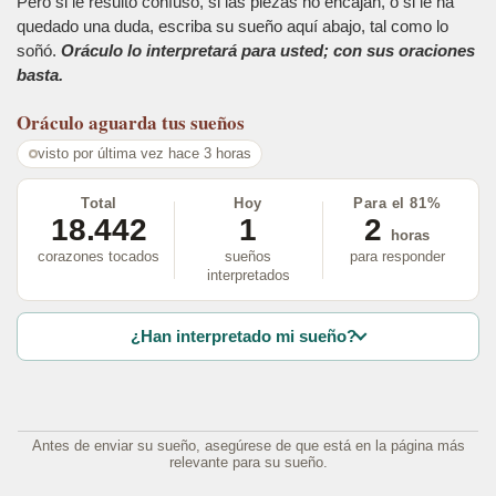
Pero si le resultó confuso, si las piezas no encajan, o si le ha
quedado una duda, escriba su sueño aquí abajo, tal como lo
soñó.
Oráculo lo interpretará para usted; con sus oraciones
basta.
Oráculo
aguarda tus sueños
visto por última vez hace 3 horas
Total
Hoy
Para el 81%
18.442
1
2
horas
corazones tocados
sueños
para responder
interpretados
¿Han interpretado mi sueño?
Antes de enviar su sueño, asegúrese de que está en la página más
relevante para su sueño.