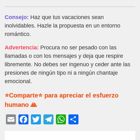
Consejo:
Haz que tus vacaciones sean
inolvidables. Hazle la propuesta en un entorno
romántico.
Advertencia:
Procura no ser pesado con las
llamadas o con los mensajes y deja que respire
libremente. No debes ser ingenuo y ceder ante las
presiones de ningún tipo ni a ningún chantaje
emocional.
⭐Comparte⭐ para apreciar el esfuerzo
humano 🙏
E
F
T
T
W
C
m
a
wi
el
h
o
ail
c
tt
e
at
m