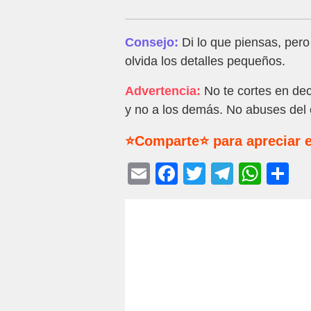
Consejo:
Di lo que piensas, pero
olvida los detalles pequeños.
Advertencia:
No te cortes en dec
y no a los demás. No abuses del 
⭐Comparte⭐ para apreciar e
E
F
T
T
W
C
m
a
wi
el
h
o
ail
c
tt
e
at
m
e
er
gr
s
p
b
a
A
ar
o
m
p
tir
o
p