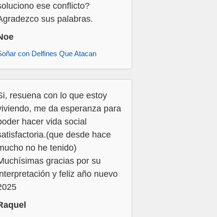
soluciono ese conflicto?
Agradezco sus palabras.
Noe
Soñar con Delfines Que Atacan
Si, resuena con lo que estoy
viviendo, me da esperanza para
poder hacer vida social
satisfactoria.(que desde hace
mucho no he tenido)
Muchísimas gracias por su
interpretación y feliz año nuevo
2025
Raquel