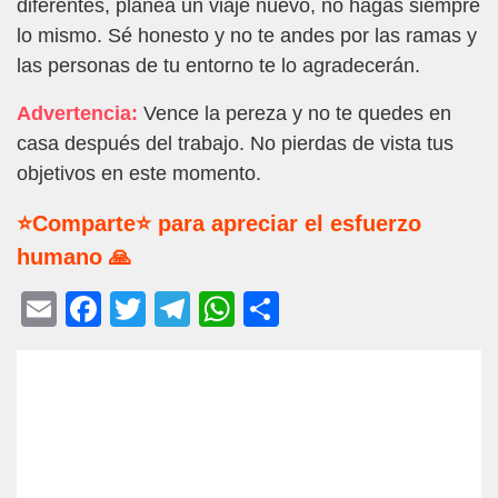
diferentes, planea un viaje nuevo, no hagas siempre
lo mismo. Sé honesto y no te andes por las ramas y
las personas de tu entorno te lo agradecerán.
Advertencia:
Vence la pereza y no te quedes en
casa después del trabajo. No pierdas de vista tus
objetivos en este momento.
⭐Comparte⭐ para apreciar el esfuerzo
humano 🙏
E
F
T
T
W
C
m
a
wi
el
h
o
ail
c
tt
e
at
m
e
er
gr
s
p
b
a
A
ar
o
m
p
tir