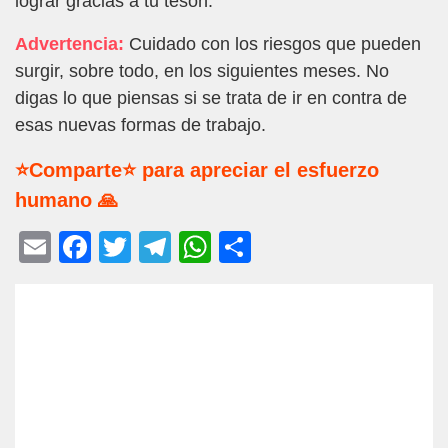
lograr gracias a tu tesón.
Advertencia:
Cuidado con los riesgos que pueden
surgir, sobre todo, en los siguientes meses. No
digas lo que piensas si se trata de ir en contra de
esas nuevas formas de trabajo.
⭐Comparte⭐ para apreciar el esfuerzo
humano 🙏
E
F
T
T
W
C
m
a
wi
el
h
o
ail
c
tt
e
at
m
e
er
gr
s
p
b
a
A
ar
o
m
p
tir
o
p