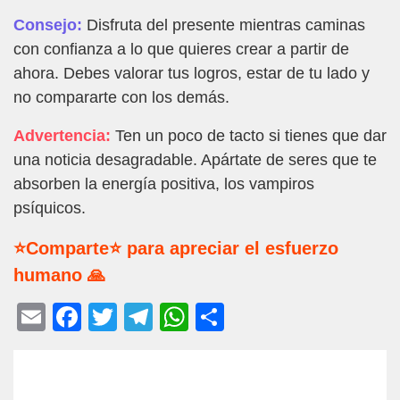
Consejo:
Disfruta del presente mientras caminas
con confianza a lo que quieres crear a partir de
ahora. Debes valorar tus logros, estar de tu lado y
no compararte con los demás.
Advertencia:
Ten un poco de tacto si tienes que dar
una noticia desagradable. Apártate de seres que te
absorben la energía positiva, los vampiros
psíquicos.
⭐Comparte⭐ para apreciar el esfuerzo
humano 🙏
E
F
T
T
W
C
m
a
wi
el
h
o
ail
c
tt
e
at
m