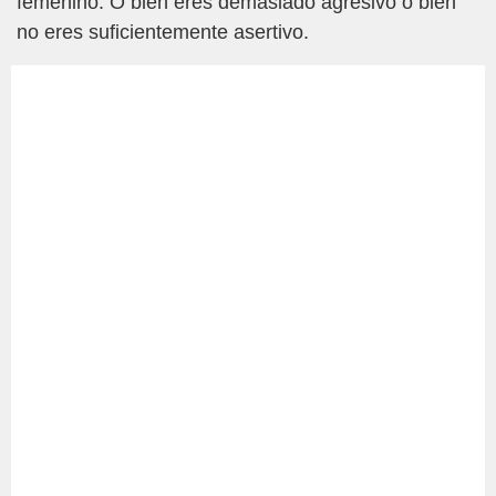
femenino. O bien eres demasiado agresivo o bien
no eres suficientemente asertivo.