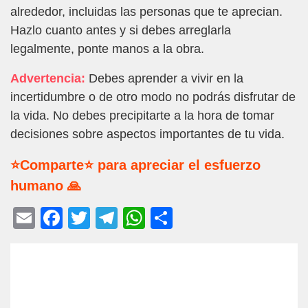
alrededor, incluidas las personas que te aprecian.
Hazlo cuanto antes y si debes arreglarla
legalmente, ponte manos a la obra.
Advertencia:
Debes aprender a vivir en la
incertidumbre o de otro modo no podrás disfrutar de
la vida. No debes precipitarte a la hora de tomar
decisiones sobre aspectos importantes de tu vida.
⭐Comparte⭐ para apreciar el esfuerzo
humano 🙏
E
F
T
T
W
C
m
a
wi
el
h
o
ail
c
tt
e
at
m
e
er
gr
s
p
b
a
A
ar