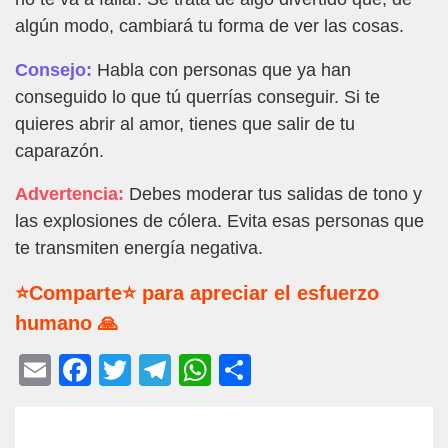
algún modo, cambiará tu forma de ver las cosas.
Consejo:
Habla con personas que ya han
conseguido lo que tú querrías conseguir. Si te
quieres abrir al amor, tienes que salir de tu
caparazón.
Advertencia:
Debes moderar tus salidas de tono y
las explosiones de cólera. Evita esas personas que
te transmiten energía negativa.
⭐Comparte⭐ para apreciar el esfuerzo
humano 🙏
E
F
T
T
W
C
m
a
wi
el
h
o
ail
c
tt
e
at
m