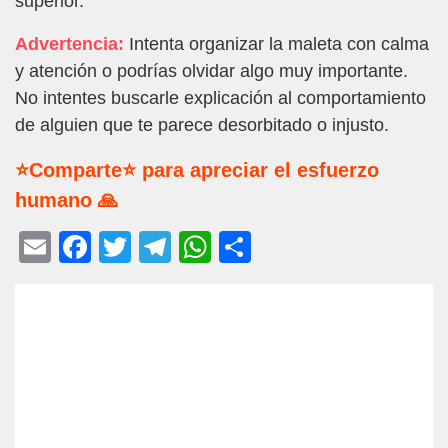
superior.
Advertencia:
Intenta organizar la maleta con calma
y atención o podrías olvidar algo muy importante.
No intentes buscarle explicación al comportamiento
de alguien que te parece desorbitado o injusto.
⭐Comparte⭐ para apreciar el esfuerzo
humano 🙏
E
F
T
T
W
C
m
a
wi
el
h
o
ail
c
tt
e
at
m
e
er
gr
s
p
b
a
A
ar
o
m
p
tir
o
p