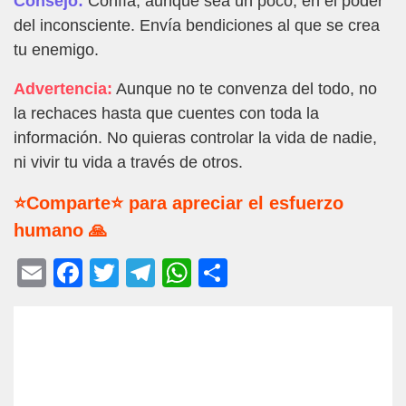
Consejo:
Confía, aunque sea un poco, en el poder
del inconsciente. Envía bendiciones al que se crea
tu enemigo.
Advertencia:
Aunque no te convenza del todo, no
la rechaces hasta que cuentes con toda la
información. No quieras controlar la vida de nadie,
ni vivir tu vida a través de otros.
⭐Comparte⭐ para apreciar el esfuerzo
humano 🙏
E
F
T
T
W
C
m
a
wi
el
h
o
ail
c
tt
e
at
m
e
er
gr
s
p
b
a
A
ar