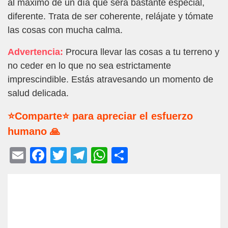
al máximo de un día que será bastante especial,
diferente. Trata de ser coherente, relájate y tómate
las cosas con mucha calma.
Advertencia:
Procura llevar las cosas a tu terreno y
no ceder en lo que no sea estrictamente
imprescindible. Estás atravesando un momento de
salud delicada.
⭐Comparte⭐ para apreciar el esfuerzo
humano 🙏
E
F
T
T
W
C
m
a
wi
el
h
o
ail
c
tt
e
at
m
e
er
gr
s
p
b
a
A
ar