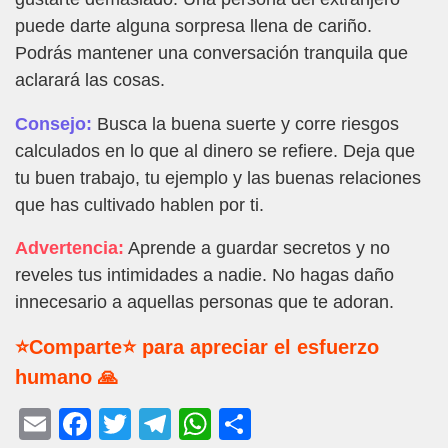
puede darte alguna sorpresa llena de cariño.
Podrás mantener una conversación tranquila que
aclarará las cosas.
Consejo:
Busca la buena suerte y corre riesgos
calculados en lo que al dinero se refiere. Deja que
tu buen trabajo, tu ejemplo y las buenas relaciones
que has cultivado hablen por ti.
Advertencia:
Aprende a guardar secretos y no
reveles tus intimidades a nadie. No hagas daño
innecesario a aquellas personas que te adoran.
⭐Comparte⭐ para apreciar el esfuerzo
humano 🙏
E
F
T
T
W
C