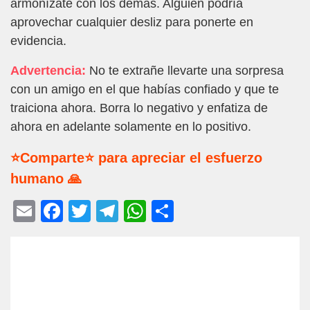
armonízate con los demás. Alguien podría
aprovechar cualquier desliz para ponerte en
evidencia.
Advertencia:
No te extrañe llevarte una sorpresa
con un amigo en el que habías confiado y que te
traiciona ahora. Borra lo negativo y enfatiza de
ahora en adelante solamente en lo positivo.
⭐Comparte⭐ para apreciar el esfuerzo
humano 🙏
E
F
T
T
W
C
m
a
wi
el
h
o
ail
c
tt
e
at
m
e
er
gr
s
p
b
a
A
ar