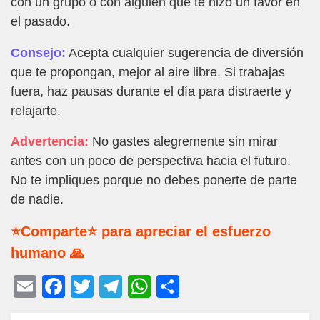
con un grupo o con alguien que te hizo un favor en
el pasado.
Consejo:
Acepta cualquier sugerencia de diversión
que te propongan, mejor al aire libre. Si trabajas
fuera, haz pausas durante el día para distraerte y
relajarte.
Advertencia:
No gastes alegremente sin mirar
antes con un poco de perspectiva hacia el futuro.
No te impliques porque no debes ponerte de parte
de nadie.
⭐Comparte⭐ para apreciar el esfuerzo
humano 🙏
E
F
T
T
W
C
m
a
wi
el
h
o