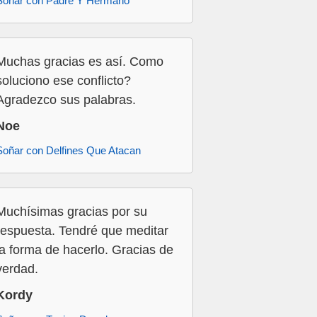
Soñar con Padre Y Hermano
Muchas gracias es así. Como
soluciono ese conflicto?
Agradezco sus palabras.
Noe
Soñar con Delfines Que Atacan
Muchísimas gracias por su
respuesta. Tendré que meditar
la forma de hacerlo. Gracias de
verdad.
Kordy