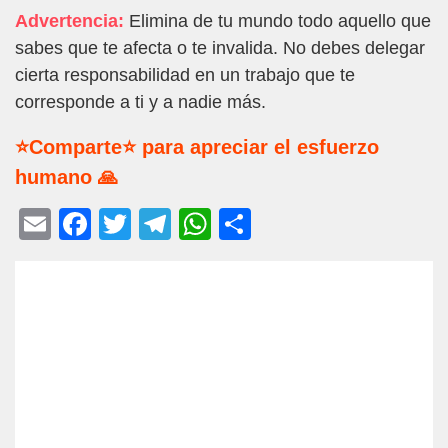
Advertencia:
Elimina de tu mundo todo aquello que
sabes que te afecta o te invalida. No debes delegar
cierta responsabilidad en un trabajo que te
corresponde a ti y a nadie más.
⭐Comparte⭐ para apreciar el esfuerzo
humano 🙏
E
F
T
T
W
C
m
a
wi
el
h
o
ail
c
tt
e
at
m
e
er
gr
s
p
b
a
A
ar
o
m
p
tir
o
p
k