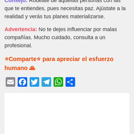
Consejo:
Rodéate de aquellas personas con las
que te entiendes, pues necesitas paz. Ajústate a la
realidad y verás tus planes materializarse.
Advertencia:
No te dejes influenciar por malas
compañías. Mucho cuidado, consulta a un
profesional.
⭐Comparte⭐ para apreciar el esfuerzo
humano 🙏
E
F
T
T
W
C
m
a
wi
el
h
o
ail
c
tt
e
at
m
e
er
gr
s
p
b
a
A
ar
o
m
p
tir