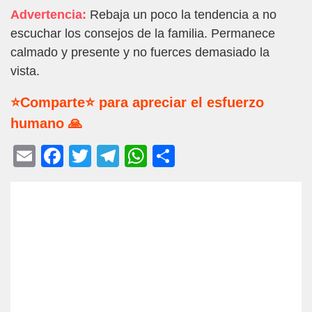
Advertencia:
Rebaja un poco la tendencia a no
escuchar los consejos de la familia. Permanece
calmado y presente y no fuerces demasiado la
vista.
⭐Comparte⭐ para apreciar el esfuerzo
humano 🙏
E
F
T
T
W
C
m
a
wi
el
h
o
ail
c
tt
e
at
m
e
er
gr
s
p
b
a
A
ar
o
m
p
tir
o
p
k