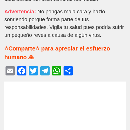
Advertencia:
No pongas mala cara y hazlo
sonriendo porque forma parte de tus
responsabilidades. Vigila tu salud pues podría sufrir
un pequeño revés a causa de algún virus.
⭐Comparte⭐ para apreciar el esfuerzo
humano 🙏
E
F
T
T
W
C
m
a
wi
el
h
o
ail
c
tt
e
at
m
e
er
gr
s
p
b
a
A
ar
o
m
p
tir
o
p