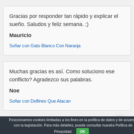
Gracias por responder tan rápido y explicar el
sueño. Saludos y feliz semana. ;)
Mauricio
Soñar con Gato Blanco Con Naranja
Muchas gracias es así. Como soluciono ese
conflicto? Agradezco sus palabras.
Noe
Soñar con Delfines Que Atacan
Posicionamos cookies limitadas a los fines en la política de datos y de acuer
con la legislación. Para más detalles, puede consultar nuestra Política de
Archivo
Política de Privacidad
Privacidad.
OK
© 2017-2026
Sueños Místicos
|
Todos los Derechos Reservados.