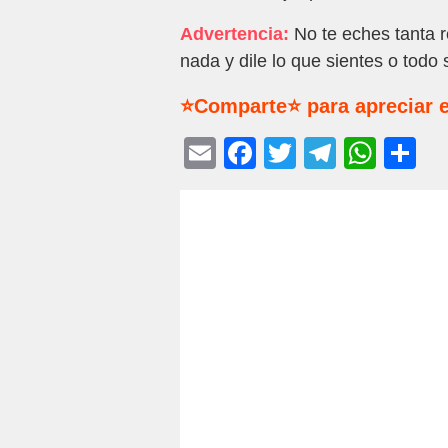
Advertencia:
No te eches tanta r
nada y dile lo que sientes o todo
⭐Comparte⭐ para apreciar e
E
F
T
T
W
C
m
a
wi
el
h
o
ail
c
tt
e
at
m
e
er
gr
s
p
b
a
A
ar
o
m
p
tir
o
p
k