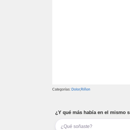
o
m
p
tir
o
p
k
Categorías:
Dolor
,
Riñon
¿Y qué más había en el mismo 