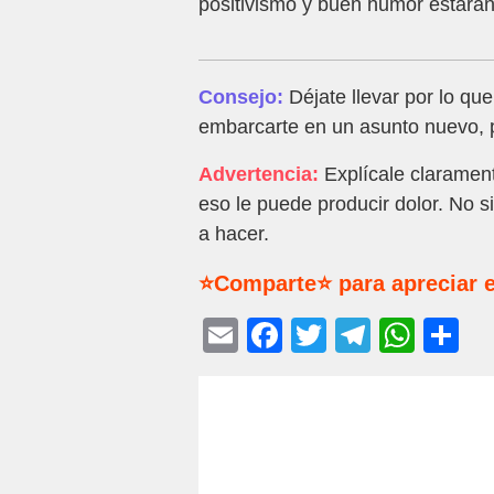
positivismo y buen humor estarán 
Consejo:
Déjate llevar por lo qu
embarcarte en un asunto nuevo, p
Advertencia:
Explícale claramen
eso le puede producir dolor. No s
a hacer.
⭐Comparte⭐ para apreciar e
E
F
T
T
W
C
m
a
wi
el
h
o
ail
c
tt
e
at
m
e
er
gr
s
p
b
a
A
ar