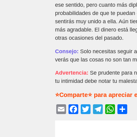
ese sentido, pero cuanto más dip
probabilidades de que te puedan d
sentirás muy unido a ella. Aún ti
más agradable. El dinero está ll
otras ocasiones del pasado.
Consejo:
Solo necesitas seguir a
verás que las cosas no son tan m
Advertencia:
Se prudente para n
tu intimidad debe notar tu malesta
⭐Comparte⭐ para apreciar e
E
F
T
T
W
C
m
a
wi
el
h
o
ail
c
tt
e
at
m