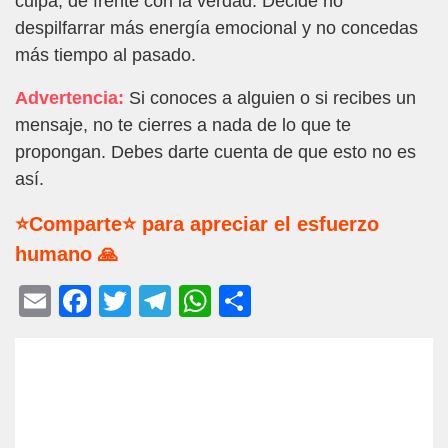
culpa, de frente con la verdad. Decide no
despilfarrar más energía emocional y no concedas
más tiempo al pasado.
Advertencia:
Si conoces a alguien o si recibes un
mensaje, no te cierres a nada de lo que te
propongan. Debes darte cuenta de que esto no es
así.
⭐Comparte⭐ para apreciar el esfuerzo
humano 🙏
E
F
T
T
W
C
m
a
wi
el
h
o
ail
c
tt
e
at
m
e
er
gr
s
p
b
a
A
ar