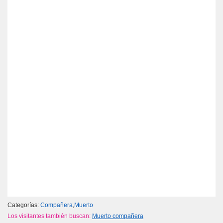
Categorías:
Compañera
,
Muerto
Los visitantes también buscan:
Muerto compañera