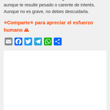
aunque te resulte pesado o carente de interés.
Aunque no es grave, no debes descuidarla.
⭐Comparte⭐ para apreciar el esfuerzo
humano 🙏
E
F
T
T
W
C
m
a
wi
el
h
o
ail
c
tt
e
at
m
e
er
gr
s
p
b
a
A
ar
o
m
p
tir
o
p
k