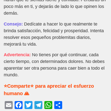
poco más en ti, y dejarás de lado lo que opinen los
demás.
Consejo:
Dedícate a hacer lo que realmente te
brinda satisfacción, felicidad y prosperidad. Intenta
resolver esos pequeños problemitas diarios,
mejorará tu vida.
Advertencia:
No tienes por qué continuar, cada
cierto tiempo, con determinados dolores. No debes
aparentar ser otra persona para caer bien a todo el
mundo.
⭐Comparte⭐ para apreciar el esfuerzo
humano 🙏
E
F
T
T
W
C