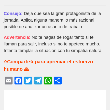
Consejo:
Deja que sea la gran protagonista de la
jornada. Aplica alguna manera lo más racional
posible de analizar un asunto de trabajo.
Advertencia:
No te hagas de rogar tanto si te
llaman para salir, incluso si no te apetece mucho.
Intenta templar la situación con tu simpatía natural.
⭐Comparte⭐ para apreciar el esfuerzo
humano 🙏
E
F
T
T
W
C
m
a
wi
el
h
o
ail
c
tt
e
at
m
e
er
gr
s
p