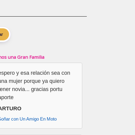
ar
os una Gran Familia
espero y esa relación sea con
una mujer porque ya quiero
tener novia... gracias portu
aporte
ARTURO
Soñar con Un Amigo En Moto