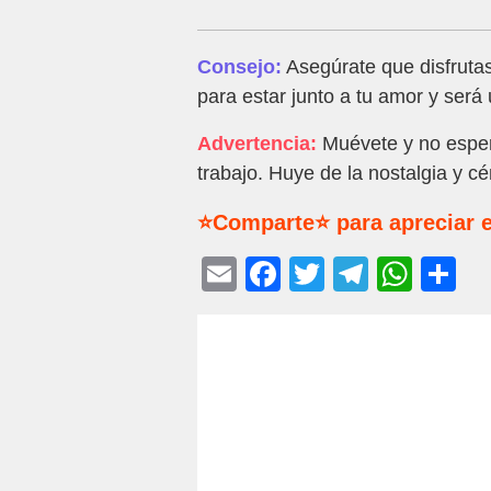
Consejo:
Asegúrate que disfrutas
para estar junto a tu amor y será
Advertencia:
Muévete y no esper
trabajo. Huye de la nostalgia y cé
⭐Comparte⭐ para apreciar e
E
F
T
T
W
C
m
a
wi
el
h
o
ail
c
tt
e
at
m
e
er
gr
s
p
b
a
A
ar
o
m
p
tir
o
p