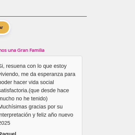
ar
os una Gran Familia
Si, resuena con lo que estoy
viviendo, me da esperanza para
poder hacer vida social
satisfactoria.(que desde hace
mucho no he tenido)
Muchísimas gracias por su
interpretación y feliz año nuevo
2025
Raquel