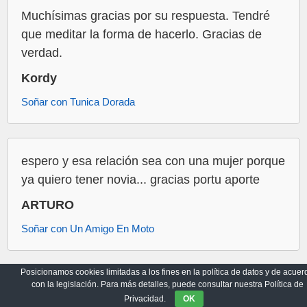
Muchísimas gracias por su respuesta. Tendré
que meditar la forma de hacerlo. Gracias de
verdad.
Kordy
Soñar con Tunica Dorada
espero y esa relación sea con una mujer porque
ya quiero tener novia... gracias portu aporte
ARTURO
Soñar con Un Amigo En Moto
Posicionamos cookies limitadas a los fines en la política de datos y de acuer
con la legislación. Para más detalles, puede consultar nuestra Política de
Archivo
Política de Privacidad
Privacidad.
OK
© 2017-2026
Sueños Místicos
|
Todos los Derechos Reservados.