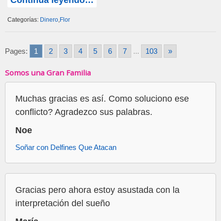
Continúa leyendo…
Categorías:
Dinero
,
Flor
Pages:
1
2
3
4
5
6
7
...
103
»
Somos una Gran Familia
Muchas gracias es así. Como soluciono ese
conflicto? Agradezco sus palabras.
Noe
Soñar con Delfines Que Atacan
Gracias pero ahora estoy asustada con la
interpretación del sueño