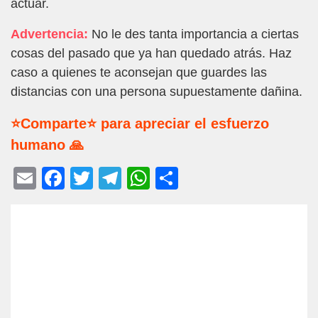
actuar.
Advertencia:
No le des tanta importancia a ciertas
cosas del pasado que ya han quedado atrás. Haz
caso a quienes te aconsejan que guardes las
distancias con una persona supuestamente dañina.
⭐Comparte⭐ para apreciar el esfuerzo
humano 🙏
E
F
T
T
W
C
m
a
wi
el
h
o
ail
c
tt
e
at
m
e
er
gr
s
p
b
a
A
ar
o
m
p
tir
o
p