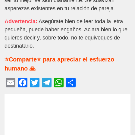
ser tu mejor versión diariamente. Se suavizan
asperezas existentes en tu relación de pareja.
Advertencia:
Asegúrate bien de leer toda la letra
pequeña, puede haber engaños. Aclara bien lo que
quieres decir y, sobre todo, no te equivoques de
destinatario.
⭐Comparte⭐ para apreciar el esfuerzo
humano 🙏
E
F
T
T
W
C
m
a
wi
el
h
o
ail
c
tt
e
at
m
e
er
gr
s
p
b
a
A
ar
o
m
p
tir