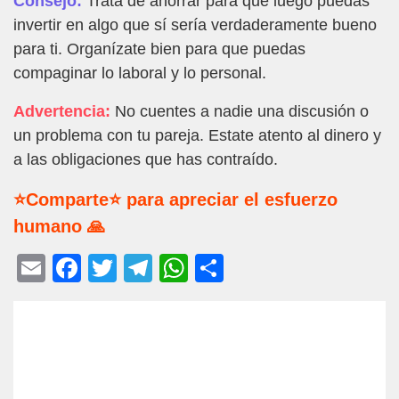
Consejo:
Trata de ahorrar para que luego puedas
invertir en algo que sí sería verdaderamente bueno
para ti. Organízate bien para que puedas
compaginar lo laboral y lo personal.
Advertencia:
No cuentes a nadie una discusión o
un problema con tu pareja. Estate atento al dinero y
a las obligaciones que has contraído.
⭐Comparte⭐ para apreciar el esfuerzo
humano 🙏
E
F
T
T
W
C
m
a
wi
el
h
o
ail
c
tt
e
at
m
e
er
gr
s
p
b
a
A
ar