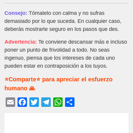
Consejo:
Tómatelo con calma y no sufras
demasiado por lo que suceda. En cualquier caso,
deberás mostrarte seguro en los pasos que des.
Advertencia:
Te conviene descansar más e incluso
poner un punto de frivolidad a todo. No seas
ingenuo, piensa que los intereses de cada uno
pueden estar en contraposición a los tuyos.
⭐Comparte⭐ para apreciar el esfuerzo
humano 🙏
E
F
T
T
W
C
m
a
wi
el
h
o
ail
c
tt
e
at
m
e
er
gr
s
p