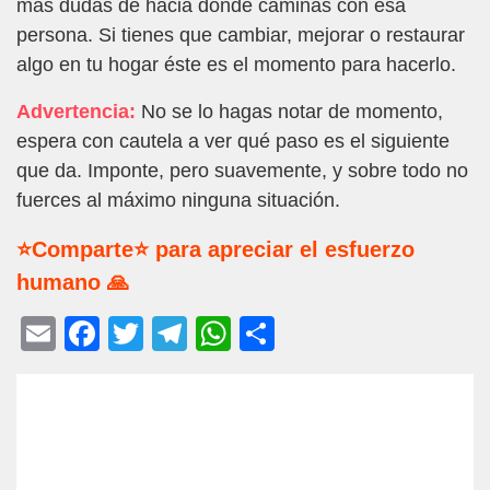
más dudas de hacia dónde caminas con esa
persona. Si tienes que cambiar, mejorar o restaurar
algo en tu hogar éste es el momento para hacerlo.
Advertencia:
No se lo hagas notar de momento,
espera con cautela a ver qué paso es el siguiente
que da. Imponte, pero suavemente, y sobre todo no
fuerces al máximo ninguna situación.
⭐Comparte⭐ para apreciar el esfuerzo
humano 🙏
E
F
T
T
W
C
m
a
wi
el
h
o
ail
c
tt
e
at
m
e
er
gr
s
p
b
a
A
ar