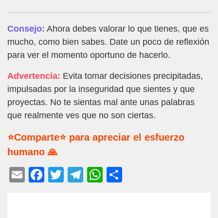
Consejo:
Ahora debes valorar lo que tienes, que es
mucho, como bien sabes. Date un poco de reflexión
para ver el momento oportuno de hacerlo.
Advertencia:
Evita tomar decisiones precipitadas,
impulsadas por la inseguridad que sientes y que
proyectas. No te sientas mal ante unas palabras
que realmente ves que no son ciertas.
⭐Comparte⭐ para apreciar el esfuerzo
humano 🙏
E
F
T
T
W
C
m
a
wi
el
h
o
ail
c
tt
e
at
m