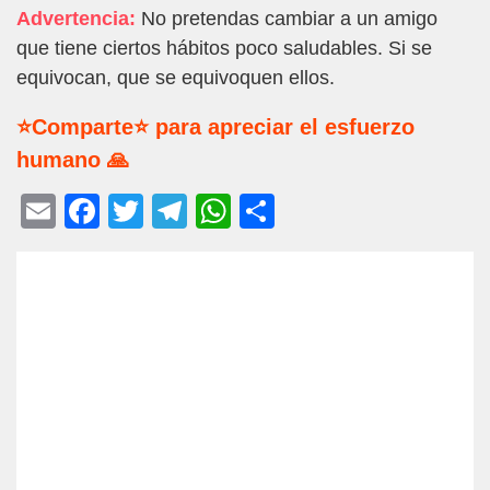
Advertencia:
No pretendas cambiar a un amigo
que tiene ciertos hábitos poco saludables. Si se
equivocan, que se equivoquen ellos.
⭐Comparte⭐ para apreciar el esfuerzo
humano 🙏
E
F
T
T
W
C
m
a
wi
el
h
o
ail
c
tt
e
at
m
e
er
gr
s
p
b
a
A
ar
o
m
p
tir
o
p
k