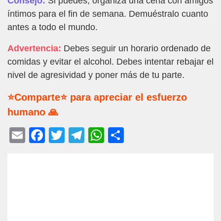
Consejo:
Si puedes, organiza una cena con amigos
íntimos para el fin de semana. Demuéstralo cuanto
antes a todo el mundo.
Advertencia:
Debes seguir un horario ordenado de
comidas y evitar el alcohol. Debes intentar rebajar el
nivel de agresividad y poner más de tu parte.
⭐Comparte⭐ para apreciar el esfuerzo
humano 🙏
E
F
T
T
W
C
m
a
wi
el
h
o
ail
c
tt
e
at
m
e
er
gr
s
p
b
a
A
ar
o
m
p
tir