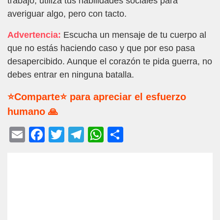
trabajo, utiliza tus habilidades sociales para
averiguar algo, pero con tacto.
Advertencia:
Escucha un mensaje de tu cuerpo al
que no estás haciendo caso y que por eso pasa
desapercibido. Aunque el corazón te pida guerra, no
debes entrar en ninguna batalla.
⭐Comparte⭐ para apreciar el esfuerzo
humano 🙏
E
F
T
T
W
C
m
a
wi
el
h
o
ail
c
tt
e
at
m
e
er
gr
s
p
b
a
A
ar
o
m
p
tir