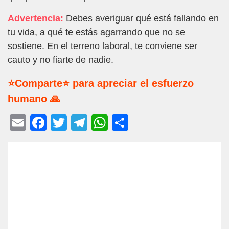
Advertencia:
Debes averiguar qué está fallando en
tu vida, a qué te estás agarrando que no se
sostiene. En el terreno laboral, te conviene ser
cauto y no fiarte de nadie.
⭐Comparte⭐ para apreciar el esfuerzo
humano 🙏
E
F
T
T
W
C
m
a
wi
el
h
o
ail
c
tt
e
at
m
e
er
gr
s
p
b
a
A
ar
o
m
p
tir
o
p