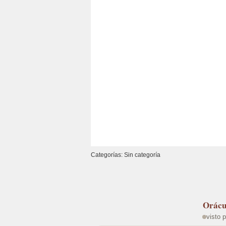
o
m
p
tir
o
p
k
Categorías: Sin categoría
Orácu
visto 