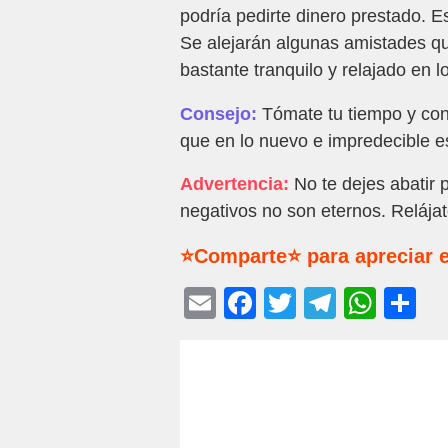
podría pedirte dinero prestado. E
Se alejarán algunas amistades qu
bastante tranquilo y relajado en l
Consejo:
Tómate tu tiempo y cons
que en lo nuevo e impredecible e
Advertencia:
No te dejes abatir 
negativos no son eternos. Relája
⭐Comparte⭐ para apreciar e
E
F
T
T
W
C
m
a
wi
el
h
o
ail
c
tt
e
at
m
e
er
gr
s
p
b
a
A
ar