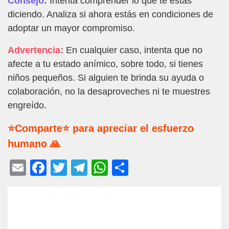
Consejo:
Intenta comprender lo que te estás
diciendo. Analiza si ahora estás en condiciones de
adoptar un mayor compromiso.
Advertencia:
En cualquier caso, intenta que no
afecte a tu estado anímico, sobre todo, si tienes
niños pequeños. Si alguien te brinda su ayuda o
colaboración, no la desaproveches ni te muestres
engreído.
⭐Comparte⭐ para apreciar el esfuerzo
humano 🙏
E
F
T
T
W
C
m
a
wi
el
h
o
ail
c
tt
e
at
m
e
er
gr
s
p