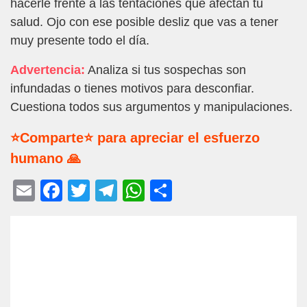
hacerle frente a las tentaciones que afectan tu
salud. Ojo con ese posible desliz que vas a tener
muy presente todo el día.
Advertencia:
Analiza si tus sospechas son
infundadas o tienes motivos para desconfiar.
Cuestiona todos sus argumentos y manipulaciones.
⭐Comparte⭐ para apreciar el esfuerzo
humano 🙏
E
F
T
T
W
C
m
a
wi
el
h
o
ail
c
tt
e
at
m
e
er
gr
s
p
b
a
A
ar
o
m
p
tir