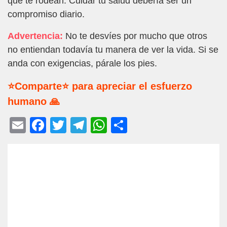
que te rodean. Cuidar tu salud debería ser un
compromiso diario.
Advertencia:
No te desvíes por mucho que otros
no entiendan todavía tu manera de ver la vida. Si se
anda con exigencias, párale los pies.
⭐Comparte⭐ para apreciar el esfuerzo
humano 🙏
E
F
T
T
W
C
m
a
wi
el
h
o
ail
c
tt
e
at
m
e
er
gr
s
p
b
a
A
ar
o
m
p
tir
o
p