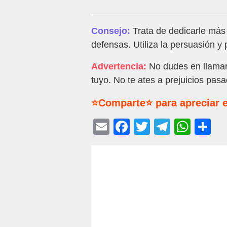
Consejo:
Trata de dedicarle más 
defensas. Utiliza la persuasión y p
Advertencia:
No dudes en llamar 
tuyo. No te ates a prejuicios pas
⭐Comparte⭐ para apreciar e
E
F
T
T
W
C
m
a
wi
el
h
o
ail
c
tt
e
at
m
e
er
gr
s
p
b
a
A
ar
o
m
p
tir
o
p