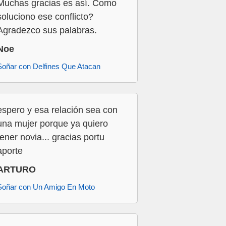
Muchas gracias es así. Como
soluciono ese conflicto?
Agradezco sus palabras.
Noe
Soñar con Delfines Que Atacan
espero y esa relación sea con
una mujer porque ya quiero
tener novia... gracias portu
aporte
ARTURO
Soñar con Un Amigo En Moto