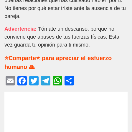
buenas relaciones que has cultivado hablen por ti.
No tienes por qué estar triste ante la ausencia de tu
pareja.
Advertencia:
Tómate un descanso, porque no
conviene que abuses de tus fuerzas físicas. Esta
vez guarda tu opinión para ti mismo.
⭐Comparte⭐ para apreciar el esfuerzo
humano 🙏
E
F
T
T
W
C
m
a
wi
el
h
o
ail
c
tt
e
at
m
e
er
gr
s
p
b
a
A
ar
o
m
p
tir