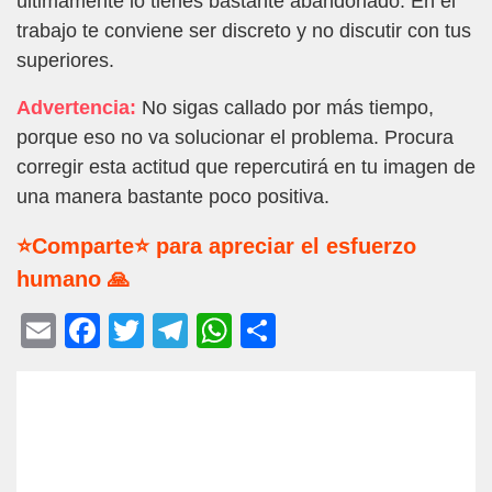
últimamente lo tienes bastante abandonado. En el
trabajo te conviene ser discreto y no discutir con tus
superiores.
Advertencia:
No sigas callado por más tiempo,
porque eso no va solucionar el problema. Procura
corregir esta actitud que repercutirá en tu imagen de
una manera bastante poco positiva.
⭐Comparte⭐ para apreciar el esfuerzo
humano 🙏
E
F
T
T
W
C
m
a
wi
el
h
o
ail
c
tt
e
at
m
e
er
gr
s
p
b
a
A
ar