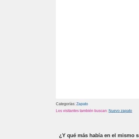
b
a
A
ar
o
m
p
tir
o
p
k
Categorías:
Zapato
Los visitantes también buscan:
Nuevo zapato
¿Y qué más había en el mismo 