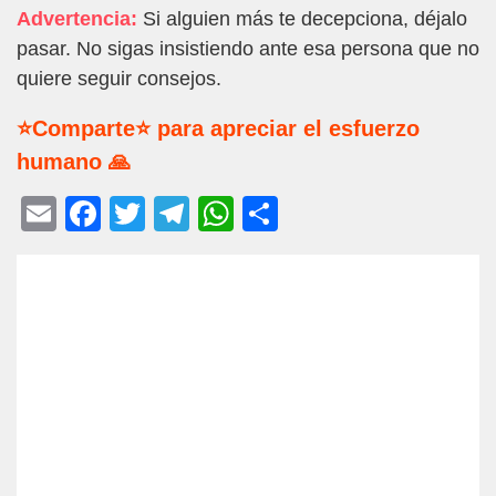
Advertencia:
Si alguien más te decepciona, déjalo
pasar. No sigas insistiendo ante esa persona que no
quiere seguir consejos.
⭐Comparte⭐ para apreciar el esfuerzo
humano 🙏
E
F
T
T
W
C
m
a
wi
el
h
o
ail
c
tt
e
at
m
e
er
gr
s
p
b
a
A
ar
o
m
p
tir
o
p
k