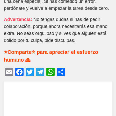
una cena especial. Si has cometido un error,
perdónate y vuelve a empezar la tarea desde cero.
Advertencia:
No tengas dudas si has de pedir
colaboración, porque ahora necesitarás esa mano
extra. No seas orgulloso y si ves que alguien está
dolido por tu culpa, pide disculpas.
⭐Comparte⭐ para apreciar el esfuerzo
humano 🙏
E
F
T
T
W
C
m
a
wi
el
h
o
ail
c
tt
e
at
m
e
er
gr
s
p
b
a
A
ar
o
m
p
tir